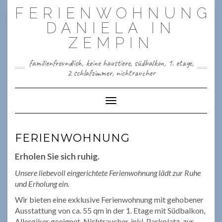
Skip
FERIENWOHNUNG
to
content
DANIELA IN
ZEMPIN
familienfreundlich, keine haustiere, südbalkon, 1. etage,
2 schlafzimmer, nichtraucher
Toggle Navigation
FERIENWOHNUNG
Erholen Sie sich ruhig.
Unsere liebevoll eingerichtete Ferienwohnung lädt zur Ruhe
und Erholung ein.
Wir bieten eine exklusive Ferienwohnung mit gehobener
Ausstattung von ca. 55 qm in der 1. Etage mit Südbalkon,
Allergiker geeignet, Nichtraucher, inkl. Parkplatz, zur